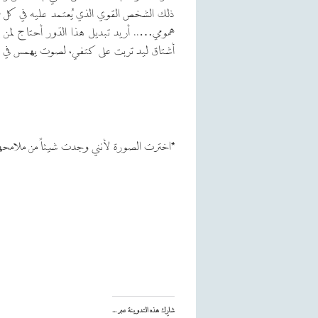
ذلك الشخص القوي الذي يُعتمد عليه في كل شي
همومي….. أريد تبديل هذا الدّور أحتاج لمن ي
أشتاق ليد تربت على كتفي، لصوت يهمس في أ
*اخترت الصورة لأنني وجدت شيئاً من ملامحه
شارِك هذه التدوينة عبر ...