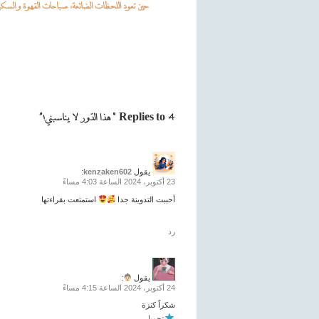
حين تعود اللحظات الضائعة: صباحات القهوة والسكين
تصفّح
المقالات
4 Replies to “هذا الدّور لا يناسبني!”
يقول
kenzaken602
:
23 أكتوبر، 2024 الساعة 4:03 مساءً
أحببت التدوينة جدا
استمتعت بقراءتها
رد
يقول
:
24 أكتوبر، 2024 الساعة 4:15 مساءً
شكراً كنزة
تحميل...