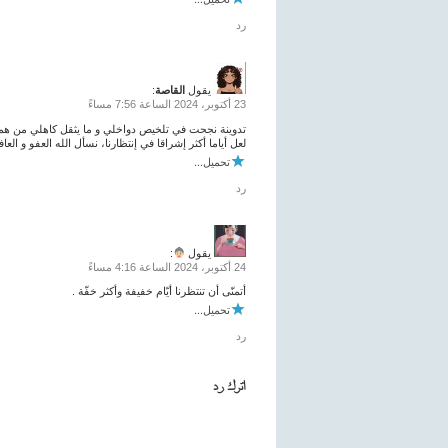
رد
يقول
القاصة
:
23 أكتوبر، 2024 الساعة 7:56 مساءً
تدوينة نجحت في تلخيص دواخلي و ما يثقل كاهلي من هموم
لعل أياما أكثر إشراقا في إنتظارنا، نسأل الله العفو و العا
تحميل...
رد
يقول
:
24 أكتوبر، 2024 الساعة 4:16 مساءً
أتمنّى أن تنتظرنا أيّام خفيفة وأكثر خفّة .
تحميل...
رد
اترك رد