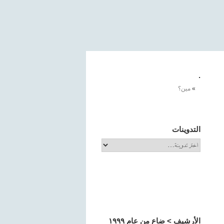
.
مين؟
التدوينات
الأرشيف > ضاع من عام ١٩٩٩