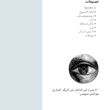
تصنيفات
Quotes
أيام الأسبوع
دوستويفسكي
ذات
ذاكرة سائلة
فن
لا شيء يُذكر
يوميّات
” لا شيء في الداخل غير الرقّة ,
الخارج
هو الذي شوهني “