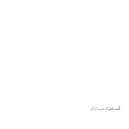
كُتب في
لا شيء يُذكر