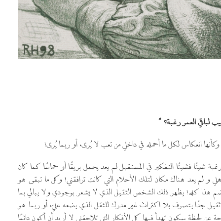
 لباقي العمر رغبة؟ ”
وكأنها انعكاس لكل ما أحمله في داخلي من تعب لا يُرى، أو ربما يُرى!
رغبة شيئًا فشيئًا التفكير في المستقبل لم يعد يحمل بريقًا أو حماسًا كما كان
 و لم يعد هناك مكان لتلك الأحلام التي كانت ترافقني! وكل ما تبقى هو
ذا كله! يظهر ذلك الشخص الثقيل الذي لا يشعر بوجودي ولا يبالي بما
! ثقيل جدًا يتصرف بلا اكتراث غير مدرك للثقل الذي يضعه عليّ، أو ربما هو
حة عن لحظة سكون تهدأ فيها كل الأفكار التي تلاحقني لا أريد أن أكون دائمًا