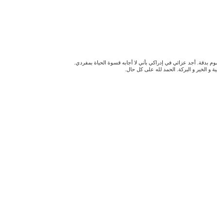
 بدقة. أجد عزائي في إدراكي بأني لا أجابه قسوة الحياة بمفردي.
فية و الخير و البركة. الحمد لله على كل حال.