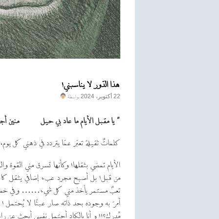
هذا الدّور لا يناسبني!
بواسطة
22 أكتوبر، 2024
” يا مقبل الأيام ما عاد بي حيل منين أجيب
كلماتٌ ثقيلة تعبّر عمّا يتردد في ذهني كل يوم، 
الأيام تمضي بثقلها! وكأنها تسرق مني القوة وال
من قبل! بل أصبح مجرد عبء إضافي يثقل كاهلي
تعبٌ مستمر يأخذ مني كل شيء…… وفي خضم ه
أمرّ به وجوده بحد ذاته صار عبئًا لا يُحتمل 
مُدرك؟!! و أنا بالكاد أحتمل نفسي أبحث عن را