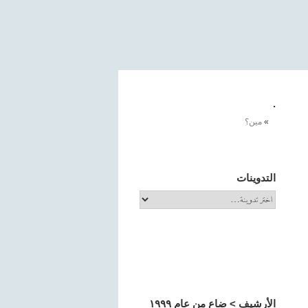
.
مين؟
التدوينات
الأرشيف > ضاع من عام ١٩٩٩