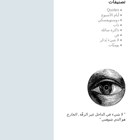
تصنيفات
Quotes
أيام الأسبوع
دوستويفسكي
ذات
ذاكرة سائلة
فن
لا شيء يُذكر
يوميّات
” لا شيء في الداخل غير الرقّة ,
الخارج
هو الذي شوهني “