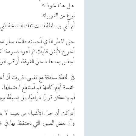
هل هذا خوف؟
نوع من الفوبيا؟
أم أنني ببساطة لست تلك النسخة التي
حتى المطر الذي أحببته دائمًا، صار تج
أخرج لأبتل قليلًا، ثم أعود بسرعة! كأن
أجلس بعدها داخل الغرفة، أراقب الوقت
في لحظة صادقة مع نفسي، قررت أن أعو
خمسة أيام كاملة لم أستطع احتمالها.
لم يكن قرارًا دراميًا، بل بسيطًا وو
أدركت أن حبّ الأشياء من بعيد، لا يع
وأن بعض الصور التي نحتفظ بها في 