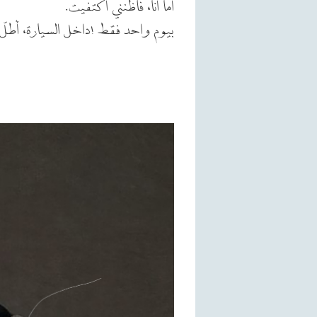
أما أنا، فأظنني اكتفيت.
بيوم واحد فقط !داخل السيارة، أطلّ ف