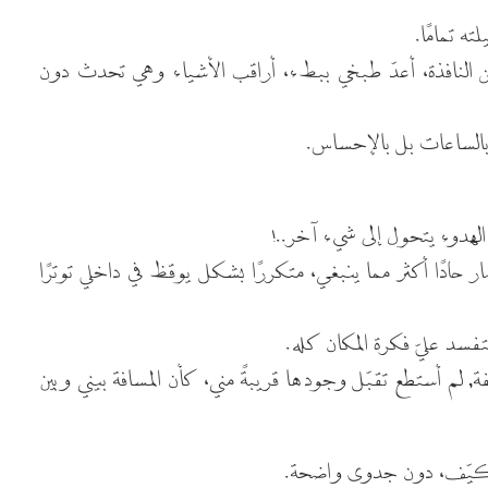
ته تمامًا.
لنافذة، أعدّ طبخي ببطء، أراقب الأشياء وهي تحدث دون
 بالساعات بل بالإحساس.
لهدوء يتحول إلى شيء آخر..!
 حادًا أكثر مما ينبغي، متكررًا بشكل يوقظ في داخلي توترًا
فسد عليّ فكرة المكان كله.
لم أستطع تقبّل وجودها قريبةً مني، كأن المسافة بيني وبين
تكيّف، دون جدوى واضحة.