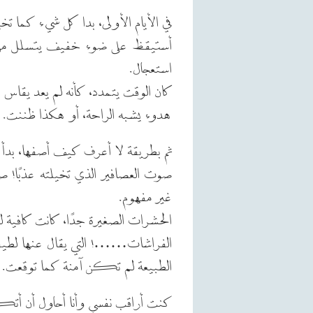
في الأيام الأولى، بدا كل شيء كما تخيل
أستيقظ على ضوء خفيف يتسلل من ا
استعجال.
كان الوقت يتمدد، كأنه لم يعد يقاس
هدوء يشبه الراحة، أو هكذا ظننت.
ثم بطريقة لا أعرف كيف أصفها، بدأ ا
صوت العصافير الذي تخيلته عذبًا! صار
غير مفهوم.
الحشرات الصغيرة جدًا، كانت كافية لت
الفراشات……! التي يقال عنها لطيفة, 
الطبيعة لم تكن آمنة كما توقعت.
كنت أراقب نفسي وأنا أحاول أن أ