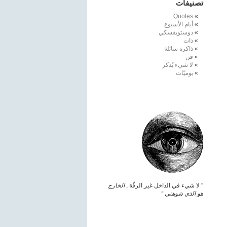
تصنيفات
Quotes
أيام الأسبوع
دوستويفسكي
ذات
ذاكرة سائلة
فن
لا شيء يُذكر
يوميّات
” لا شيء في الداخل غير الرقّة ,
الخارج
هو الذي شوهني “