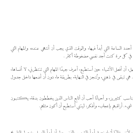
حدد الساعة التي أبدأ فيها، والوقت الذي يجب أن أنتهي عنده، والمهام التي
ني في كل مرة كنت أجد نفسي مضغوطة أكثر .
ل، أن أفعل الأشياء حين أستطيع، أعرف جيدًا المهام التي تنتظرني، لا أنساها،
ًا. هي تبقى في ذهني، وتُنجز في النهاية، بطريقة ما، دون أن أضعها داخل جدول
اسب كثيرين، و أحيانًا أحب أن أتابع الناس الذين يخططون بدقة، يكتبون
شيء. أراقبهم بإعجاب، وأفكر: ليتني أستطيع أن أكون مثلهم.
 لأنني غالبًا أتجاوزه، ثم أبدأ بالشعور بالذنب بدل أن أبدأ بالعمل. يتحول التاريخ