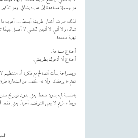
من وسيلة مساعدة إلى عبء إضافي، ومن تذكير 
لذلك صرت أختار طريقة أبسط… أعرف ما عليّ
تمامًا، ولا أنني لا أنجز، لكنني لا أعمل جيدًا 
نهاية محددة.
أحتاج مساحة.
أحتاج أن أتحرك بطريقتي.
وبصراحة بدأت أتصالح مع فكرة أن التنظيم لا
تفهم ما يرهقك، وأن تكف عن استعارة طرق
بالنسبة لي، بدون ضغط يعني بدون تواريخ صارم
وبطء الرتم لا يعني التوقف. أحيانًا يعني فق
كُت