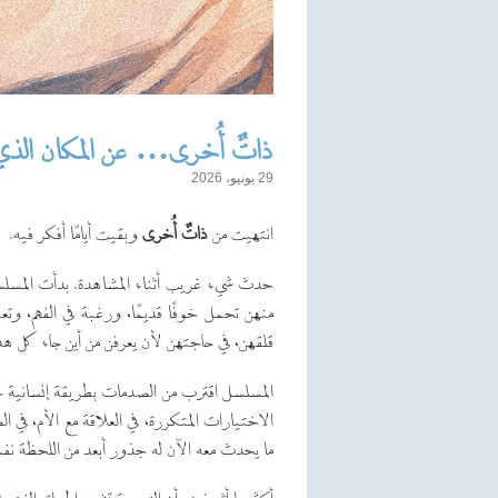
ذاتٌ أُخرى… عن المكان الذي 
29 يونيو، 2026
انتهيت من
ذاتٌ أُخرى
وبقيت أيامًا أفكر فيه.
حدث شيء غريب أثناء المشاهدة. بدأت المسلس
منهن تحمل خوفًا قديمًا، ورغبة في الفهم، و
قلقهن، في حاجتهن لأن يعرفن من أين جاء كل هذا
المسلسل اقترب من الصدمات بطريقة إنسانية جدً
الاختيارات المتكررة، في العلاقة مع الأم، في
ما يحدث معه الآن له جذور أبعد من اللحظة نفس