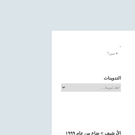
.
مين؟
التدوينات
الأرشيف > ضاع من عام ١٩٩٩